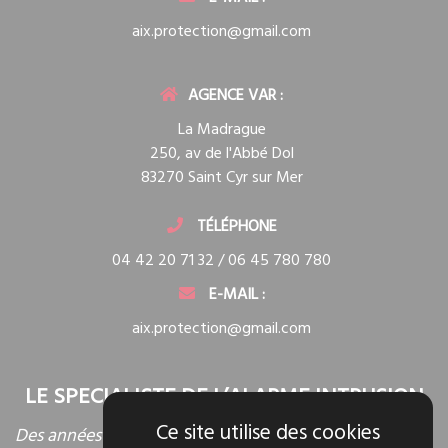
aix.protection@gmail.com
AGENCE VAR :
La Madrague
250, av de l'Abbé Dol
83270 Saint Cyr sur Mer
TÉLÉPHONE
04 42 20 71 32 / 06 45 780 780
E-MAIL :
aix.protection@gmail.com
LE SPECIALISTE DE L’ALARME INTRUSION
Ce site utilise des cookies
Des années d'expérience au service de nos clients. Une