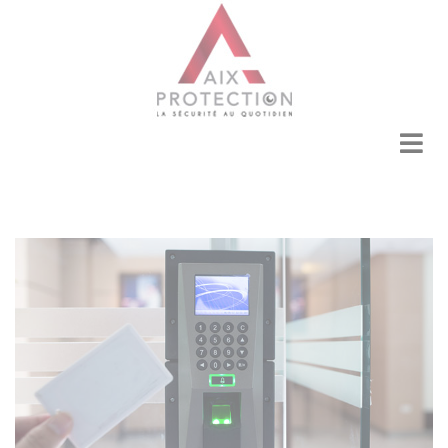
Panneau de gestion des cookies
ACCUEIL
QUI SOMMES NOUS
PARTICULIERS
PROFESSIONNELS
NOS RÉALISATIONS
CONTACT
PARTENAIRES